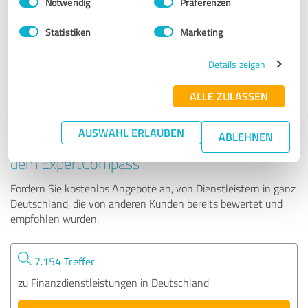
Notwendig
Präferenzen
Expert-Baufinanzierung Magdeburg
Statistiken
Marketing
1.348 Bewertungen
Details zeigen
ALLE ZULASSEN
AUSWAHL ERLAUBEN
ABLEHNEN
Tipp: Die passenden Experten finden - mit
dem ExpertCompass
Fordern Sie kostenlos Angebote an, von Dienstleistern in ganz
Deutschland, die von anderen Kunden bereits bewertet und
empfohlen wurden.
7.154 Treffer
zu Finanzdienstleistungen in Deutschland