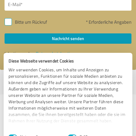
Bitte um Rückruf
* Erforderliche Angaben
Nachricht senden
Ich stimme den
Datenschutzbestimmungen
zu.
Diese Webseite verwendet Cookies
Wir verwenden Cookies, um Inhalte und Anzeigen zu
personalisieren, Funktionen für soziale Medien anbieten zu
Profil aktiv seit 24.08.2020 |
Letzte Aktualisierung: 03.09.2020
|
Profil
können und die Zugriffe auf unsere Website zu analysieren.
melden
Außerdem geben wir Informationen zu Ihrer Verwendung
unserer Website an unsere Partner für soziale Medien,
Werbung und Analysen weiter. Unsere Partner führen diese
Erfahrungen zu weiteren
Informationen möglicherweise mit weiteren Daten
Anbietern aus dem Bereich
zusammen, die Sie ihnen bereitgestellt haben oder die sie im
Rahmen Ihrer Nutzung der Dienste gesammelt haben.
Finanzdienstleistungen
Einwilligungsauswahl
Impressum
|
Datenschutzbestimmungen