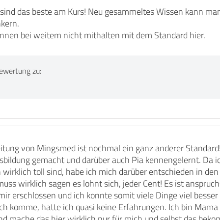
sind das beste am Kurs! Neu gesammeltes Wissen kann man
nkern.
nen bei weitem nicht mithalten mit dem Standard hier.
ewertung zu:
tung von Mingsmed ist nochmal ein ganz anderer Standard! I
usbildung gemacht und darüber auch Pia kennengelernt. Da ic
 wirklich toll sind, habe ich mich darüber entschieden in d
uss wirklich sagen es lohnt sich, jeder Cent! Es ist anspruch
mir erschlossen und ich konnte somit viele Dinge viel besser
ch komme, hatte ich quasi keine Erfahrungen. Ich bin Mama 
und mache das hier wirklich nur für mich und selbst das b