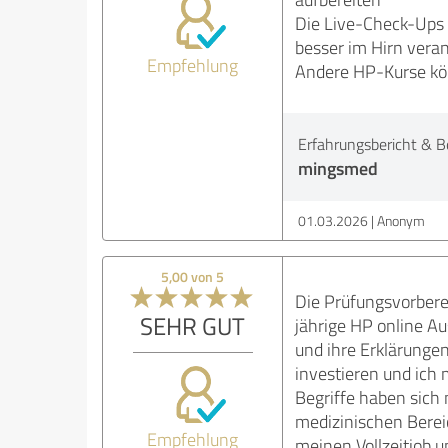
Die Live-Check-Ups 
besser im Hirn vera
Empfehlung
Andere HP-Kurse kön
Erfahrungsbericht & B
mingsmed
01.03.2026
Anonym
5,00 von 5
Die Prüfungsvorberei
SEHR GUT
jährige HP online A
und ihre Erklärungen
investieren und ich m
Begriffe haben sich 
medizinischen Berei
Empfehlung
meinen Vollzeitjob 