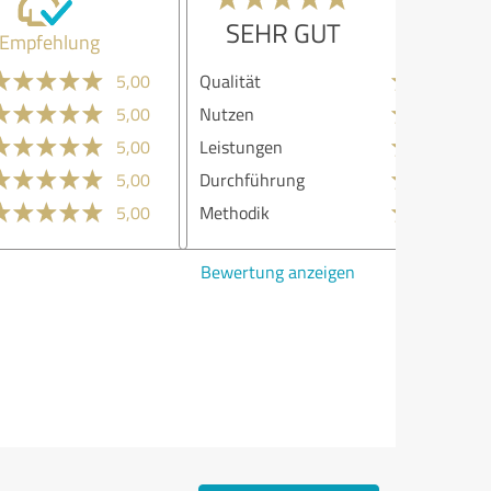
SEHR GUT
Empfehlung
lität
5,00
zen
5,00
stungen
5,00
chführung
5,00
hodik
5,00
ertung anzeigen