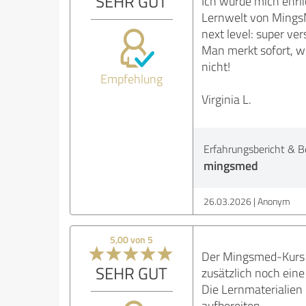
SEHR GUT
Ich würde mich ehrli
Lernwelt von MingsM
next level: super ver
Man merkt sofort, wi
nicht!
Empfehlung
Virginia L.
Erfahrungsbericht & B
mingsmed
26.03.2026
Anonym
5,00 von 5
Der Mingsmed-Kurs d
SEHR GUT
zusätzlich noch eine
Die Lernmaterialien 
aufbereiten