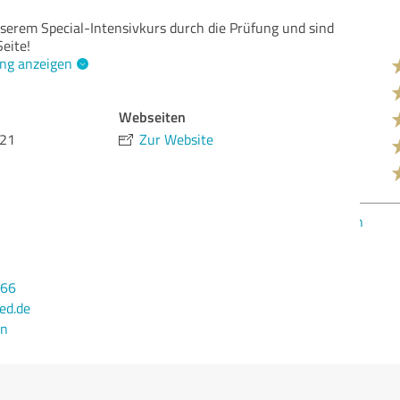
nserem Special-Intensivkurs durch die Prüfung und sind
eite!
ng anzeigen
Qua
Nut
Webseiten
Lei
 21
Zur Website
Dur
Met
Bew
166
ed.de
en