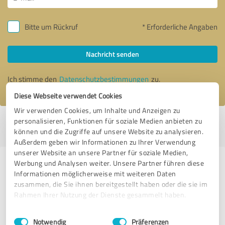
Bitte um Rückruf
* Erforderliche Angaben
Nachricht senden
Ich stimme den
Datenschutzbestimmungen
zu.
Diese Webseite verwendet Cookies
Wir verwenden Cookies, um Inhalte und Anzeigen zu
personalisieren, Funktionen für soziale Medien anbieten zu
Profil aktiv seit 10.06.2015 |
Letzte Aktualisierung: 02.07.2015
|
Profil
können und die Zugriffe auf unsere Website zu analysieren.
melden
Außerdem geben wir Informationen zu Ihrer Verwendung
unserer Website an unsere Partner für soziale Medien,
Werbung und Analysen weiter. Unsere Partner führen diese
Erfahrungen zu weiteren
Informationen möglicherweise mit weiteren Daten
Anbietern aus dem Bereich
zusammen, die Sie ihnen bereitgestellt haben oder die sie im
Versicherungsdienstleistungen
Rahmen Ihrer Nutzung der Dienste gesammelt haben.
Einwilligungsauswahl
Impressum
|
Datenschutzbestimmungen
Juan Lopez-Casanava
Notwendig
Präferenzen