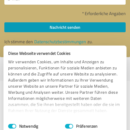
* Erforderliche Angaben
Nachricht senden
Ich stimme den
Datenschutzbestimmungen
zu.
Diese Webseite verwendet Cookies
Wir verwenden Cookies, um Inhalte und Anzeigen zu
Profil aktiv seit 25.10.2017 |
Letzte Aktualisierung: 03.03.2025
|
Profil
personalisieren, Funktionen für soziale Medien anbieten zu
melden
können und die Zugriffe auf unsere Website zu analysieren.
Außerdem geben wir Informationen zu Ihrer Verwendung
unserer Website an unsere Partner für soziale Medien,
Erfahrungen zu weiteren
Werbung und Analysen weiter. Unsere Partner führen diese
Informationen möglicherweise mit weiteren Daten
Anbietern aus dem Bereich
zusammen, die Sie ihnen bereitgestellt haben oder die sie im
Dienstleistungen
Rahmen Ihrer Nutzung der Dienste gesammelt haben.
HO-MA Elektro Aggregate Service GmbH
Einwilligungsauswahl
Impressum
|
Datenschutzbestimmungen
Notwendig
Präferenzen