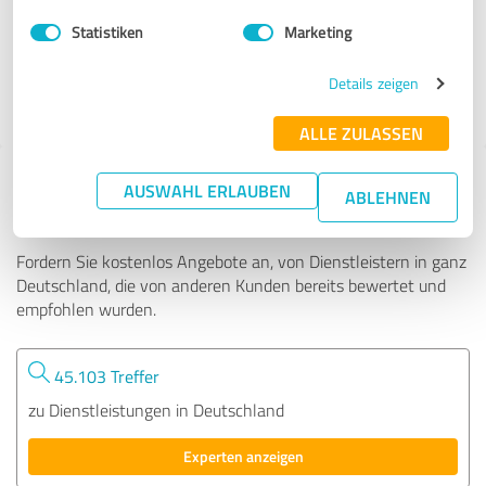
Statistiken
Marketing
236 Bewertungen
Details zeigen
4.76 von 5
ALLE ZULASSEN
Tipp: Die passenden Experten finden - mit
AUSWAHL ERLAUBEN
ABLEHNEN
dem ExpertCompass
Fordern Sie kostenlos Angebote an, von Dienstleistern in ganz
Deutschland, die von anderen Kunden bereits bewertet und
empfohlen wurden.
45.103 Treffer
zu Dienstleistungen in Deutschland
Experten anzeigen