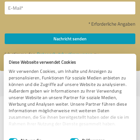
* Erforderliche Angaben
Nachricht senden
Ich stimme den
Datenschutzbestimmungen
zu.
Diese Webseite verwendet Cookies
Wir verwenden Cookies, um Inhalte und Anzeigen zu
personalisieren, Funktionen für soziale Medien anbieten zu
Profil aktiv seit 19.09.2017 |
Letzte Aktualisierung: 11.07.2026
|
Profil
können und die Zugriffe auf unsere Website zu analysieren.
melden
Außerdem geben wir Informationen zu Ihrer Verwendung
unserer Website an unsere Partner für soziale Medien,
Werbung und Analysen weiter. Unsere Partner führen diese
Erfahrungen zu weiteren
Informationen möglicherweise mit weiteren Daten
Anbietern aus dem Bereich
zusammen, die Sie ihnen bereitgestellt haben oder die sie im
Rahmen Ihrer Nutzung der Dienste gesammelt haben.
Dienstleistungen
Einwilligungsauswahl
Impressum
|
Datenschutzbestimmungen