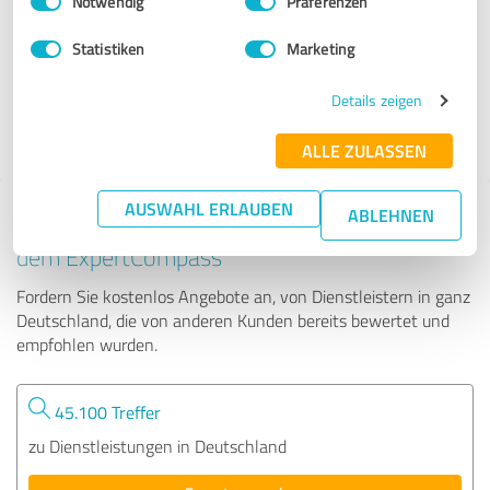
Notwendig
Präferenzen
calHelp
Statistiken
Marketing
63 Bewertungen
Details zeigen
4.91 von 5
ALLE ZULASSEN
AUSWAHL ERLAUBEN
ABLEHNEN
Tipp: Die passenden Experten finden - mit
dem ExpertCompass
Fordern Sie kostenlos Angebote an, von Dienstleistern in ganz
Deutschland, die von anderen Kunden bereits bewertet und
empfohlen wurden.
45.100 Treffer
zu Dienstleistungen in Deutschland