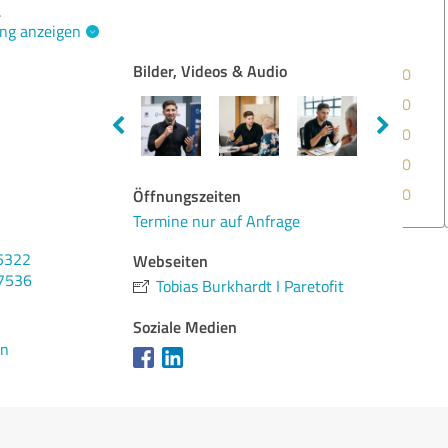
.
ng anzeigen
Bilder, Videos & Audio
Qua
Nut
Lei
Dur
Met
Öffnungszeiten
Termine nur auf Anfrage
Bew
5322
Webseiten
77536
Tobias Burkhardt I Paretofit
Soziale Medien
en