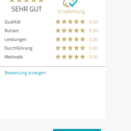
SEHR GUT
Empfehlung
lität
5,00
zen
5,00
stungen
5,00
chführung
5,00
hodik
5,00
ertung anzeigen