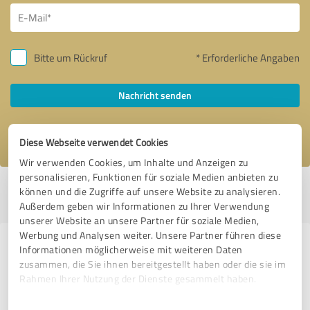
Bitte um Rückruf
* Erforderliche Angaben
Nachricht senden
Ich stimme den
Datenschutzbestimmungen
zu.
Diese Webseite verwendet Cookies
Wir verwenden Cookies, um Inhalte und Anzeigen zu
personalisieren, Funktionen für soziale Medien anbieten zu
Profil aktiv seit 07.07.2020 |
Letzte Aktualisierung: 23.06.2026
|
Profil
können und die Zugriffe auf unsere Website zu analysieren.
melden
Außerdem geben wir Informationen zu Ihrer Verwendung
unserer Website an unsere Partner für soziale Medien,
Werbung und Analysen weiter. Unsere Partner führen diese
Erfahrungen zu weiteren
Informationen möglicherweise mit weiteren Daten
zusammen, die Sie ihnen bereitgestellt haben oder die sie im
Anbietern aus dem Bereich
Rahmen Ihrer Nutzung der Dienste gesammelt haben.
Dienstleistungen
Einwilligungsauswahl
Impressum
|
Datenschutzbestimmungen