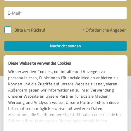
Bitte um Rückruf
* Erforderliche Angaben
Nachricht senden
Ich stimme den
Datenschutzbestimmungen
zu.
Diese Webseite verwendet Cookies
Wir verwenden Cookies, um Inhalte und Anzeigen zu
personalisieren, Funktionen für soziale Medien anbieten zu
können und die Zugriffe auf unsere Website zu analysieren.
Profil aktiv seit 21.12.2023 |
Letzte Aktualisierung: 21.12.2023
|
Profil
Außerdem geben wir Informationen zu Ihrer Verwendung
melden
unserer Website an unsere Partner für soziale Medien,
Werbung und Analysen weiter. Unsere Partner führen diese
Informationen möglicherweise mit weiteren Daten
Erfahrungen zu weiteren
zusammen, die Sie ihnen bereitgestellt haben oder die sie im
Anbietern aus dem Bereich
Rahmen Ihrer Nutzung der Dienste gesammelt haben.
Unternehmensberatung