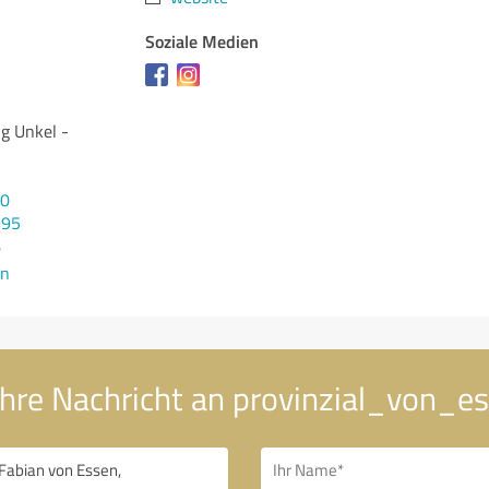
Soziale Medien
ng Unkel -
20
995
e
en
hre Nachricht an provinzial_von_e