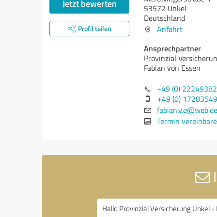
Jetzt bewerten
53572 Unkel
Deutschland
Profil teilen
Anfahrt
Ansprechpartner
Provinzial Versicheru
Fabian von Essen
+49 (0) 2224938
+49 (0) 1728354
fabian.v.e@web.d
Termin vereinbar
I