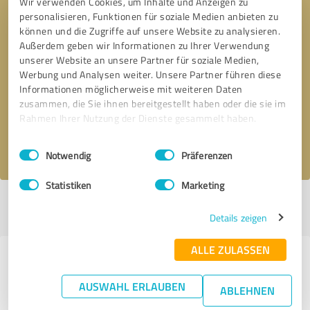
Wir verwenden Cookies, um Inhalte und Anzeigen zu
personalisieren, Funktionen für soziale Medien anbieten zu
können und die Zugriffe auf unsere Website zu analysieren.
Außerdem geben wir Informationen zu Ihrer Verwendung
unserer Website an unsere Partner für soziale Medien,
Bitte um Rückruf
* Erforderliche Angaben
Werbung und Analysen weiter. Unsere Partner führen diese
Informationen möglicherweise mit weiteren Daten
zusammen, die Sie ihnen bereitgestellt haben oder die sie im
Nachricht senden
Rahmen Ihrer Nutzung der Dienste gesammelt haben.
Ich stimme den
Datenschutzbestimmungen
zu.
Einwilligungsauswahl
Impressum
|
Datenschutzbestimmungen
Notwendig
Präferenzen
Statistiken
Marketing
Profil aktiv seit 28.12.2020 |
Letzte Aktualisierung: 20.06.2024
|
Profil
melden
Details zeigen
ALLE ZULASSEN
Erfahrungen zu weiteren
Anbietern aus dem Bereich
AUSWAHL ERLAUBEN
ABLEHNEN
Dienstleistungen