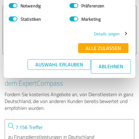
Einwilligungsauswahl
Impressum
|
Datenschutzbestimmungen
Notwendig
Präferenzen
HJM Finanz- und Versicherungsmakler
Statistiken
Marketing
372 Bewertungen
Details zeigen
ALLE ZULASSEN
4.77 von 5
AUSWAHL ERLAUBEN
ABLEHNEN
Tipp: Die passenden Experten finden - mit
dem ExpertCompass
Fordern Sie kostenlos Angebote an, von Dienstleistern in ganz
Deutschland, die von anderen Kunden bereits bewertet und
empfohlen wurden.
7.156 Treffer
zu Finanzdienstleistungen in Deutschland