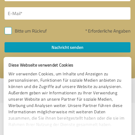
Bitte um Rückruf
* Erforderliche Angaben
Nachricht senden
Ich stimme den
Datenschutzbestimmungen
zu.
Diese Webseite verwendet Cookies
Wir verwenden Cookies, um Inhalte und Anzeigen zu
personalisieren, Funktionen für soziale Medien anbieten zu
können und die Zugriffe auf unsere Website zu analysieren.
Profil aktiv seit 14.10.2018 |
Letzte Aktualisierung: 05.08.2026
|
Profil
Außerdem geben wir Informationen zu Ihrer Verwendung
melden
unserer Website an unsere Partner für soziale Medien,
Werbung und Analysen weiter. Unsere Partner führen diese
Informationen möglicherweise mit weiteren Daten
Erfahrungen zu weiteren
zusammen, die Sie ihnen bereitgestellt haben oder die sie im
Anbietern aus dem Bereich
Rahmen Ihrer Nutzung der Dienste gesammelt haben.
Finanzdienstleistungen