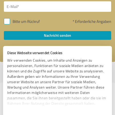
Bitte um Rückruf
* Erforderliche Angaben
Nachricht senden
Ich stimme den
Datenschutzbestimmungen
zu.
Diese Webseite verwendet Cookies
Wir verwenden Cookies, um Inhalte und Anzeigen zu
personalisieren, Funktionen für soziale Medien anbieten zu
Profil aktiv seit 04.11.2020 |
Letzte Aktualisierung: 15.11.2023
|
Profil
können und die Zugriffe auf unsere Website zu analysieren.
melden
Außerdem geben wir Informationen zu Ihrer Verwendung
unserer Website an unsere Partner für soziale Medien,
Werbung und Analysen weiter. Unsere Partner führen diese
Erfahrungen zu weiteren
Informationen möglicherweise mit weiteren Daten
zusammen, die Sie ihnen bereitgestellt haben oder die sie im
Anbietern aus dem Bereich
Rahmen Ihrer Nutzung der Dienste gesammelt haben.
Dienstleistungen
Einwilligungsauswahl
Impressum
|
Datenschutzbestimmungen