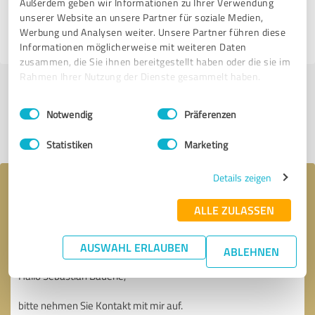
Corporate Finance │ ESG-Real Assets
Außerdem geben wir Informationen zu Ihrer Verwendung
unserer Website an unsere Partner für soziale Medien,
Werbung und Analysen weiter. Unsere Partner führen diese
15.10.2025
Anonym
Informationen möglicherweise mit weiteren Daten
zusammen, die Sie ihnen bereitgestellt haben oder die sie im
Rahmen Ihrer Nutzung der Dienste gesammelt haben.
Jetzt bewerten
Einwilligungsauswahl
Impressum
|
Datenschutzbestimmungen
Notwendig
Präferenzen
Profil teilen
Statistiken
Marketing
Details zeigen
Ihre Nachricht an Sebastian Bäuerle │
Small & Midcap Corporate Finance │ ESG-
ALLE ZULASSEN
Real Assets
AUSWAHL ERLAUBEN
ABLEHNEN