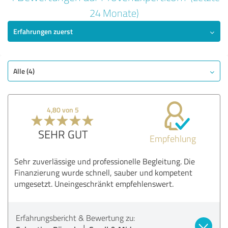
5,00 von 5
24 Monate)
Erfahrungen zuerst
SEHR GUT
Empfehlung
Qualität
Nutzen
Alle (4)
Leistungen
Umsetzung
4,80 von 5
Beratung
SEHR GUT
Empfehlung
Bewertung anzeigen
Sehr zuverlässige und professionelle Begleitung. Die
Finanzierung wurde schnell, sauber und kompetent
umgesetzt. Uneingeschränkt empfehlenswert.
Erfahrungsbericht & Bewertung zu: