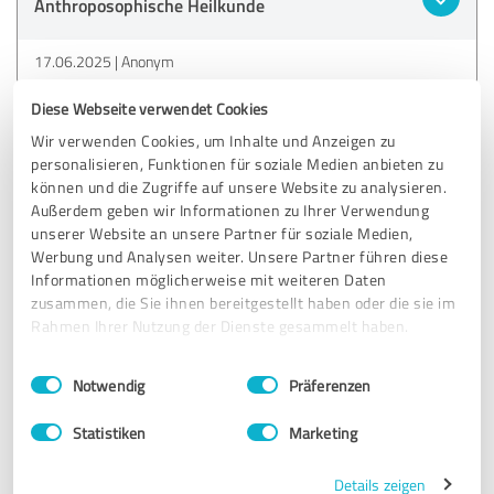
Anthroposophische Heilkunde
17.06.2025
Anonym
Diese Webseite verwendet Cookies
5,00 von 5
Wir verwenden Cookies, um Inhalte und Anzeigen zu
personalisieren, Funktionen für soziale Medien anbieten zu
SEHR GUT
können und die Zugriffe auf unsere Website zu analysieren.
Empfehlung
Außerdem geben wir Informationen zu Ihrer Verwendung
unserer Website an unsere Partner für soziale Medien,
Ich werde seit Jahren von Frau Koop beraten, behandelt
Werbung und Analysen weiter. Unsere Partner führen diese
und betreut. Ich fühle mich sehr gut aufgehoben. Was mir
Informationen möglicherweise mit weiteren Daten
gut gefällt, dass Frau Koop sich für meine Anliegen
zusammen, die Sie ihnen bereitgestellt haben oder die sie im
ausreichend Zeit nimmt.
Rahmen Ihrer Nutzung der Dienste gesammelt haben.
Einwilligungsauswahl
Impressum
|
Datenschutzbestimmungen
Notwendig
Präferenzen
Erfahrungsbericht & Bewertung zu:
Anthroposophische Heilkunde
Statistiken
Marketing
12.06.2025
Anonym
Details zeigen