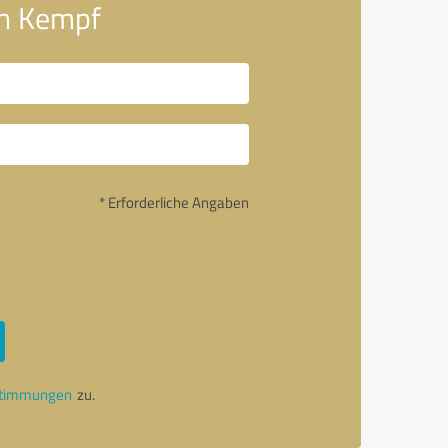
an Kempf
* Erforderliche Angaben
stimmungen
zu.