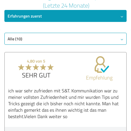
5,00 von 5
(Letzte 24 Monate)
Erfahrungen zuerst
SEHR GUT
Empfehlung
Qualität
Nutzen
Alle (10)
Leistungen
Durchführung
4,80 von 5
Methodik
SEHR GUT
Empfehlung
Bewertung anzeigen
ich war sehr zufrieden mit S&T. Kommunikation war zu
meiner vollsten Zufriedenheit und mir wurden Tips und
Tricks gezeigt die ich bisher noch nicht kannte. Man hat
einfach gemerkt das es ihnen wichtig ist das man
besteht.Vielen Dank weiter so