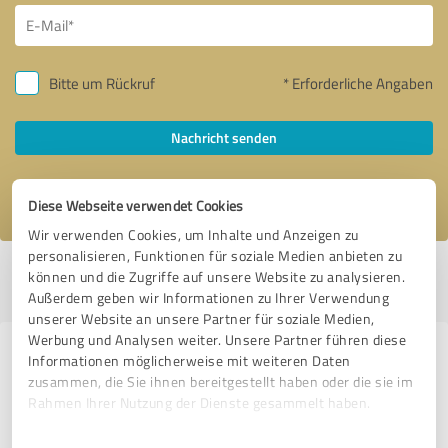
Bitte um Rückruf
* Erforderliche Angaben
Nachricht senden
Ich stimme den
Datenschutzbestimmungen
zu.
Diese Webseite verwendet Cookies
Wir verwenden Cookies, um Inhalte und Anzeigen zu
personalisieren, Funktionen für soziale Medien anbieten zu
Profil aktiv seit 06.03.2017 |
Letzte Aktualisierung: 21.04.2022
|
Profil
können und die Zugriffe auf unsere Website zu analysieren.
melden
Außerdem geben wir Informationen zu Ihrer Verwendung
unserer Website an unsere Partner für soziale Medien,
Werbung und Analysen weiter. Unsere Partner führen diese
Erfahrungen zu weiteren
Informationen möglicherweise mit weiteren Daten
zusammen, die Sie ihnen bereitgestellt haben oder die sie im
Anbietern aus dem Bereich
Rahmen Ihrer Nutzung der Dienste gesammelt haben.
Immobilienvermittlung
Einwilligungsauswahl
Impressum
|
Datenschutzbestimmungen