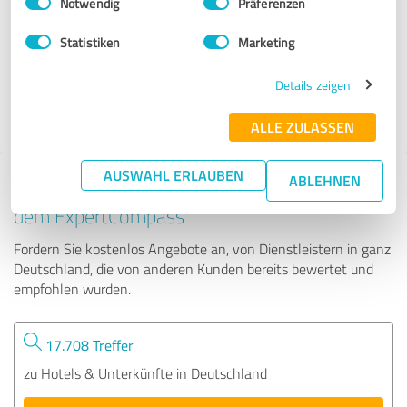
Notwendig
Präferenzen
Eifelperle
Statistiken
Marketing
102 Bewertungen
Details zeigen
4.99 von 5
ALLE ZULASSEN
AUSWAHL ERLAUBEN
ABLEHNEN
Tipp: Die passenden Experten finden - mit
dem ExpertCompass
Fordern Sie kostenlos Angebote an, von Dienstleistern in ganz
Deutschland, die von anderen Kunden bereits bewertet und
empfohlen wurden.
17.708 Treffer
zu Hotels & Unterkünfte in Deutschland