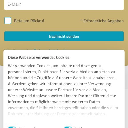
Bitte um Rückruf
* Erforderliche Angaben
Nachricht senden
Ich stimme den
Datenschutzbestimmungen
zu.
Diese Webseite verwendet Cookies
Wir verwenden Cookies, um Inhalte und Anzeigen zu
personalisieren, Funktionen für soziale Medien anbieten zu
Profil aktiv seit 07.07.2025 |
Letzte Aktualisierung: 10.08.2026
|
Profil
können und die Zugriffe auf unsere Website zu analysieren.
melden
Außerdem geben wir Informationen zu Ihrer Verwendung
unserer Website an unsere Partner für soziale Medien,
Werbung und Analysen weiter. Unsere Partner führen diese
Erfahrungen zu weiteren
Informationen möglicherweise mit weiteren Daten
Anbietern aus dem Bereich Hotels
zusammen, die Sie ihnen bereitgestellt haben oder die sie im
Rahmen Ihrer Nutzung der Dienste gesammelt haben.
& Unterkünfte
Einwilligungsauswahl
Impressum
|
Datenschutzbestimmungen