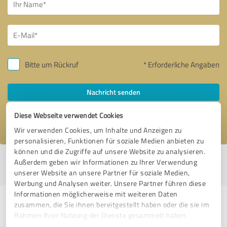
Bitte um Rückruf
* Erforderliche Angaben
Nachricht senden
Diese Webseite verwendet Cookies
Ich stimme den
Datenschutzbestimmungen
zu.
Wir verwenden Cookies, um Inhalte und Anzeigen zu
personalisieren, Funktionen für soziale Medien anbieten zu
können und die Zugriffe auf unsere Website zu analysieren.
Profil aktiv seit 14.10.2025 |
Letzte Aktualisierung: 14.10.2025
|
Profil
Außerdem geben wir Informationen zu Ihrer Verwendung
melden
unserer Website an unsere Partner für soziale Medien,
Werbung und Analysen weiter. Unsere Partner führen diese
Informationen möglicherweise mit weiteren Daten
Erfahrungen zu weiteren
zusammen, die Sie ihnen bereitgestellt haben oder die sie im
Rahmen Ihrer Nutzung der Dienste gesammelt haben.
Anbietern aus dem Bereich