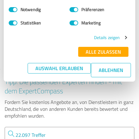
Stationärer Handel
Einwilligungsauswahl
Impressum
|
Datenschutzbestimmungen
Notwendig
Präferenzen
Küche&Co Bielefeld
Statistiken
Marketing
Details zeigen
415 Bewertungen
ALLE ZULASSEN
4.80 von 5
AUSWAHL ERLAUBEN
ABLEHNEN
Tipp: Die passenden Experten finden - mit
dem ExpertCompass
Fordern Sie kostenlos Angebote an, von Dienstleistern in ganz
Deutschland, die von anderen Kunden bereits bewertet und
empfohlen wurden.
22.097 Treffer