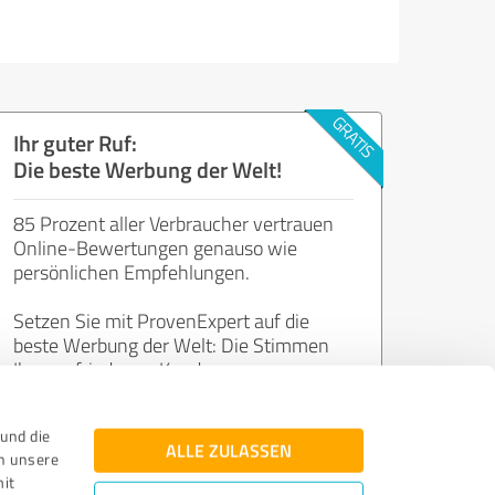
Ihr guter Ruf:
Die beste Werbung der Welt!
85 Prozent aller Verbraucher vertrauen
Online-Bewertungen genauso wie
persönlichen Empfehlungen.
Setzen Sie mit ProvenExpert auf die
beste Werbung der Welt: Die Stimmen
Ihrer zufriedenen Kunden.
und die
Jetzt kostenlos starten
ALLE ZULASSEN
n unsere
mit