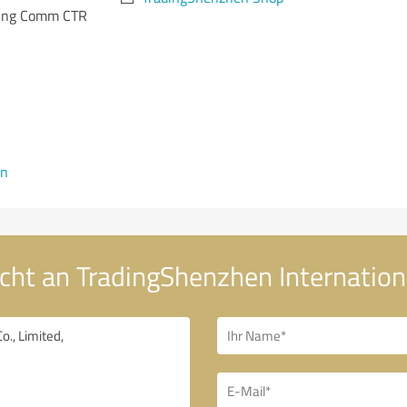
King Comm CTR
en
cht an TradingShenzhen Internationa