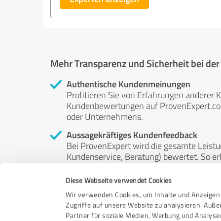
Mehr Transparenz und Sicherheit bei de
Authentische Kundenmeinungen
Profitieren Sie von Erfahrungen anderer K
Kundenbewertungen auf ProvenExpert.com 
oder Unternehmens.
Aussagekräftiges Kundenfeedback
Bei ProvenExpert wird die gesamte Leistu
Kundenservice, Beratung) bewertet. So erha
Service- und Dienstleistungsqualität in al
Diese Webseite verwendet Cookies
Unabhängige Bewertungen
Wir verwenden Cookies, um Inhalte und Anzeigen 
ProvenExpert ist grundsätzlich kostenlos
Zugriffe auf unsere Website zu analysieren. Auß
Kunden erfolgen freiwillig, können nicht 
Partner für soziale Medien, Werbung und Analyse
anderweitig beeinflussbar.