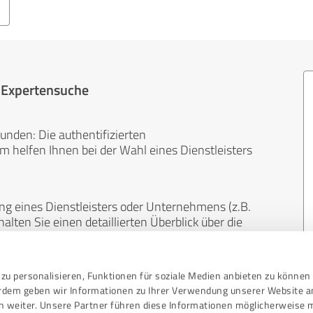
r Expertensuche
unden: Die authentifizierten
helfen Ihnen bei der Wahl eines Dienstleisters
ng eines Dienstleisters oder Unternehmens (z.B.
lten Sie einen detaillierten Überblick über die
len Bereichen.
zu personalisieren, Funktionen für soziale Medien anbieten zu können 
, unabhängig und neutral. Bewertungen von
erdem geben wir Informationen zu Ihrer Verwendung unserer Website a
gekauft werden und sind weder finanziell noch
n weiter. Unsere Partner führen diese Informationen möglicherweise 