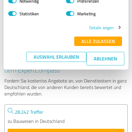
Notwendig
Präferenzen
Polyschutz Bautechnik GmbH
Statistiken
Marketing
23 Bewertungen
Details zeigen
4.82 von 5
ALLE ZULASSEN
AUSWAHL ERLAUBEN
ABLEHNEN
Tipp: Die passenden Experten finden - mit
dem ExpertCompass
Fordern Sie kostenlos Angebote an, von Dienstleistern in ganz
Deutschland, die von anderen Kunden bereits bewertet und
empfohlen wurden.
28.242 Treffer
zu Bauwesen in Deutschland