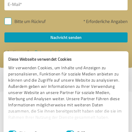
Bitte um Rückruf
* Erforderliche Angaben
Nachricht senden
Ich stimme den
Datenschutzbestimmungen
zu.
Diese Webseite verwendet Cookies
Wir verwenden Cookies, um Inhalte und Anzeigen zu
personalisieren, Funktionen für soziale Medien anbieten zu
Profil aktiv seit 16.01.2018 |
Letzte Aktualisierung: 17.01.2018
|
Profil
können und die Zugriffe auf unsere Website zu analysieren.
melden
Außerdem geben wir Informationen zu Ihrer Verwendung
unserer Website an unsere Partner für soziale Medien,
Werbung und Analysen weiter. Unsere Partner führen diese
Erfahrungen zu weiteren
Informationen möglicherweise mit weiteren Daten
Anbietern aus dem Bereich
zusammen, die Sie ihnen bereitgestellt haben oder die sie im
Rahmen Ihrer Nutzung der Dienste gesammelt haben.
Bauwesen
Einwilligungsauswahl
Impressum
|
Datenschutzbestimmungen