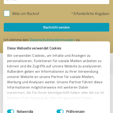
Bitte um Rückruf
* Erforderliche Angaben
Nachricht senden
Ich stimme den
Datenschutzbestimmungen
zu.
Diese Webseite verwendet Cookies
Wir verwenden Cookies, um Inhalte und Anzeigen zu
personalisieren, Funktionen für soziale Medien anbieten zu
Profil aktiv seit 21.11.2019 |
Letzte Aktualisierung: 19.01.2023
|
Profil
können und die Zugriffe auf unsere Website zu analysieren.
melden
Außerdem geben wir Informationen zu Ihrer Verwendung
unserer Website an unsere Partner für soziale Medien,
Werbung und Analysen weiter. Unsere Partner führen diese
Erfahrungen zu weiteren
Informationen möglicherweise mit weiteren Daten
Anbietern aus dem Bereich
zusammen, die Sie ihnen bereitgestellt haben oder die sie im
Dienstleistungen
Rahmen Ihrer Nutzung der Dienste gesammelt haben.
Einwilligungsauswahl
Impressum
|
Datenschutzbestimmungen
Hanse Mondial GmbH
Notwendig
Präferenzen