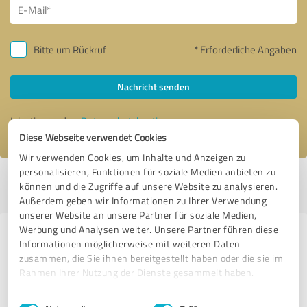
Bitte um Rückruf
* Erforderliche Angaben
Nachricht senden
Ich stimme den
Datenschutzbestimmungen
zu.
Diese Webseite verwendet Cookies
Wir verwenden Cookies, um Inhalte und Anzeigen zu
personalisieren, Funktionen für soziale Medien anbieten zu
Profil aktiv seit 13.10.2017 |
Letzte Aktualisierung: 02.01.2024
|
Profil
können und die Zugriffe auf unsere Website zu analysieren.
melden
Außerdem geben wir Informationen zu Ihrer Verwendung
unserer Website an unsere Partner für soziale Medien,
Werbung und Analysen weiter. Unsere Partner führen diese
Erfahrungen zu weiteren
Informationen möglicherweise mit weiteren Daten
Anbietern aus dem Bereich
zusammen, die Sie ihnen bereitgestellt haben oder die sie im
Rahmen Ihrer Nutzung der Dienste gesammelt haben.
Versicherungsdienstleistungen
Einwilligungsauswahl
Impressum
|
Datenschutzbestimmungen