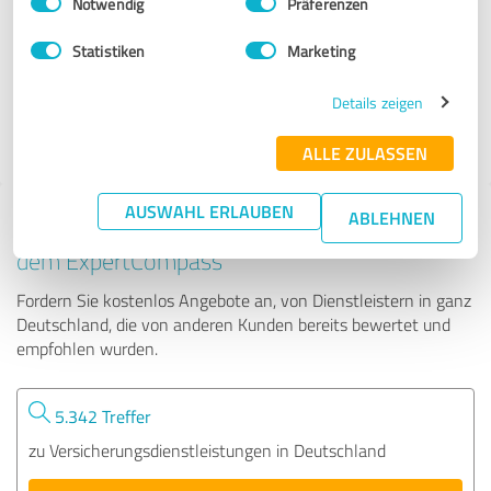
Notwendig
Präferenzen
Pascal Rose
Statistiken
Marketing
50 Bewertungen
Details zeigen
4.78 von 5
ALLE ZULASSEN
AUSWAHL ERLAUBEN
ABLEHNEN
Tipp: Die passenden Experten finden - mit
dem ExpertCompass
Fordern Sie kostenlos Angebote an, von Dienstleistern in ganz
Deutschland, die von anderen Kunden bereits bewertet und
empfohlen wurden.
5.342 Treffer
zu Versicherungsdienstleistungen in Deutschland