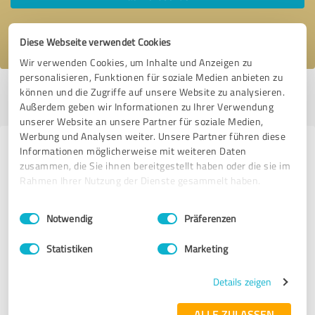
Ich stimme den
Datenschutzbestimmungen
zu.
Diese Webseite verwendet Cookies
Wir verwenden Cookies, um Inhalte und Anzeigen zu
personalisieren, Funktionen für soziale Medien anbieten zu
können und die Zugriffe auf unsere Website zu analysieren.
Profil aktiv seit 26.11.2016 |
Letzte Aktualisierung: 29.10.2017
|
Profil
melden
Außerdem geben wir Informationen zu Ihrer Verwendung
unserer Website an unsere Partner für soziale Medien,
Werbung und Analysen weiter. Unsere Partner führen diese
Erfahrungen zu weiteren
Informationen möglicherweise mit weiteren Daten
zusammen, die Sie ihnen bereitgestellt haben oder die sie im
Anbietern aus dem Bereich
Rahmen Ihrer Nutzung der Dienste gesammelt haben.
Versicherungsdienstleistungen
Einwilligungsauswahl
Impressum
|
Datenschutzbestimmungen
Notwendig
Präferenzen
Finanzzentrum Filderstadt
Statistiken
Marketing
71 Bewertungen
Details zeigen
4.75 von 5
ALLE ZULASSEN