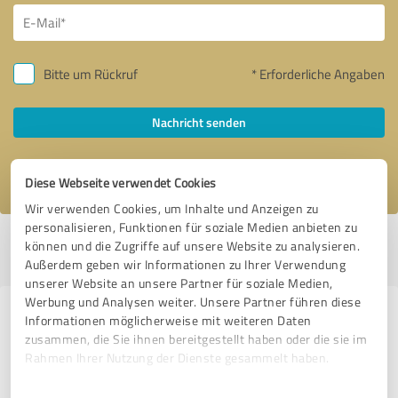
Bitte um Rückruf
* Erforderliche Angaben
Nachricht senden
Ich stimme den
Datenschutzbestimmungen
zu.
Diese Webseite verwendet Cookies
Wir verwenden Cookies, um Inhalte und Anzeigen zu
personalisieren, Funktionen für soziale Medien anbieten zu
Profil aktiv seit 11.09.2017 |
Letzte Aktualisierung: 09.01.2025
|
Profil
können und die Zugriffe auf unsere Website zu analysieren.
melden
Außerdem geben wir Informationen zu Ihrer Verwendung
unserer Website an unsere Partner für soziale Medien,
Werbung und Analysen weiter. Unsere Partner führen diese
Erfahrungen zu weiteren
Informationen möglicherweise mit weiteren Daten
zusammen, die Sie ihnen bereitgestellt haben oder die sie im
Anbietern aus dem Bereich
Rahmen Ihrer Nutzung der Dienste gesammelt haben.
Versicherungsdienstleistungen
Einwilligungsauswahl
Impressum
|
Datenschutzbestimmungen