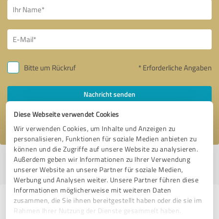
Bitte um Rückruf
* Erforderliche Angaben
Nachricht senden
Diese Webseite verwendet Cookies
Ich stimme den
Datenschutzbestimmungen
zu.
Wir verwenden Cookies, um Inhalte und Anzeigen zu
personalisieren, Funktionen für soziale Medien anbieten zu
können und die Zugriffe auf unsere Website zu analysieren.
Außerdem geben wir Informationen zu Ihrer Verwendung
Profil aktiv seit 29.05.2021 |
Letzte Aktualisierung: 24.06.2022
|
Profil
unserer Website an unsere Partner für soziale Medien,
melden
Werbung und Analysen weiter. Unsere Partner führen diese
Informationen möglicherweise mit weiteren Daten
zusammen, die Sie ihnen bereitgestellt haben oder die sie im
Erfahrungen zu weiteren
Rahmen Ihrer Nutzung der Dienste gesammelt haben.
Anbietern aus dem Bereich