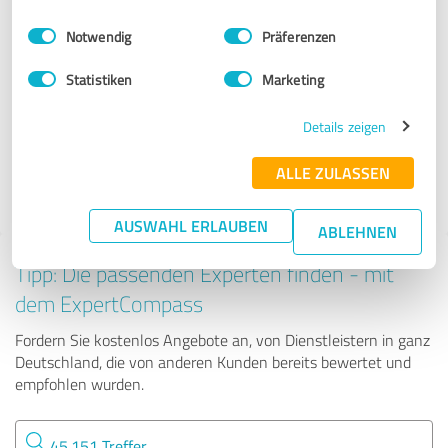
Dienstleistungen
Einwilligungsauswahl
Impressum
|
Datenschutzbestimmungen
Notwendig
Präferenzen
Törteli Immobilienbewertungs GmbH
Statistiken
Marketing
Details zeigen
268 Bewertungen
ALLE ZULASSEN
4.93 von 5
AUSWAHL ERLAUBEN
ABLEHNEN
Tipp: Die passenden Experten finden - mit
dem ExpertCompass
Fordern Sie kostenlos Angebote an, von Dienstleistern in ganz
Deutschland, die von anderen Kunden bereits bewertet und
empfohlen wurden.
45.151 Treffer