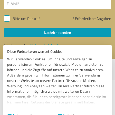
Bitte um Rückruf
* Erforderliche Angaben
Nachricht senden
Ich stimme den
Datenschutzbestimmungen
zu.
Diese Webseite verwendet Cookies
Wir verwenden Cookies, um Inhalte und Anzeigen zu
personalisieren, Funktionen für soziale Medien anbieten zu
Profil aktiv seit 09.08.2020 |
Letzte Aktualisierung: 03.08.2026
|
Profil
können und die Zugriffe auf unsere Website zu analysieren.
melden
Außerdem geben wir Informationen zu Ihrer Verwendung
unserer Website an unsere Partner für soziale Medien,
Werbung und Analysen weiter. Unsere Partner führen diese
Erfahrungen zu weiteren
Informationen möglicherweise mit weiteren Daten
Anbietern aus dem Bereich
zusammen, die Sie ihnen bereitgestellt haben oder die sie im
Rahmen Ihrer Nutzung der Dienste gesammelt haben.
Rechtsdienstleistungen
Einwilligungsauswahl
Impressum
|
Datenschutzbestimmungen