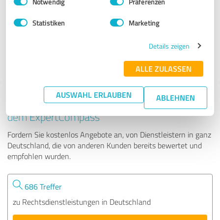
Notwendig
Präferenzen
Rechtsanwalt Imanuel Schulz
Statistiken
Marketing
1.036 Bewertungen
Details zeigen
5.00
von
ALLE ZULASSEN
5
AUSWAHL ERLAUBEN
ABLEHNEN
Tipp: Die passenden Experten finden - mit
dem ExpertCompass
Fordern Sie kostenlos Angebote an, von Dienstleistern in ganz
Deutschland, die von anderen Kunden bereits bewertet und
empfohlen wurden.
686 Treffer
zu Rechtsdienstleistungen in Deutschland