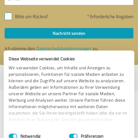
Bitte um Rückruf
* Erforderliche Angaben
Nachricht senden
Ich stimme den
Datenschutzbestimmungen
zu.
Diese Webseite verwendet Cookies
Wir verwenden Cookies, um Inhalte und Anzeigen zu
personalisieren, Funktionen für soziale Medien anbieten zu
Profil aktiv seit 08.05.2018 |
Letzte Aktualisierung: 07.06.2026
|
Profil
können und die Zugriffe auf unsere Website zu analysieren.
melden
Außerdem geben wir Informationen zu Ihrer Verwendung
unserer Website an unsere Partner für soziale Medien,
Werbung und Analysen weiter. Unsere Partner führen diese
Erfahrungen zu weiteren
Informationen möglicherweise mit weiteren Daten
Anbietern aus dem Bereich
zusammen, die Sie ihnen bereitgestellt haben oder die sie im
Coaching
Rahmen Ihrer Nutzung der Dienste gesammelt haben.
Einwilligungsauswahl
Impressum
|
Datenschutzbestimmungen
Selma Sona Gerstenberg
Notwendig
Präferenzen