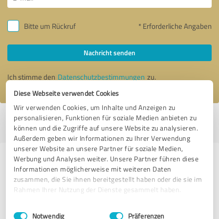
Bitte um Rückruf
* Erforderliche Angaben
Nachricht senden
Ich stimme den
Datenschutzbestimmungen
zu.
Diese Webseite verwendet Cookies
Wir verwenden Cookies, um Inhalte und Anzeigen zu
personalisieren, Funktionen für soziale Medien anbieten zu
Profil aktiv seit 20.10.2023 |
Letzte Aktualisierung: 22.02.2024
|
Profil
können und die Zugriffe auf unsere Website zu analysieren.
melden
Außerdem geben wir Informationen zu Ihrer Verwendung
unserer Website an unsere Partner für soziale Medien,
Werbung und Analysen weiter. Unsere Partner führen diese
Erfahrungen zu weiteren
Informationen möglicherweise mit weiteren Daten
Anbietern aus dem Bereich
zusammen, die Sie ihnen bereitgestellt haben oder die sie im
Coaching
Rahmen Ihrer Nutzung der Dienste gesammelt haben.
Einwilligungsauswahl
Impressum
|
Datenschutzbestimmungen
Machin Sales Academy
Notwendig
Präferenzen