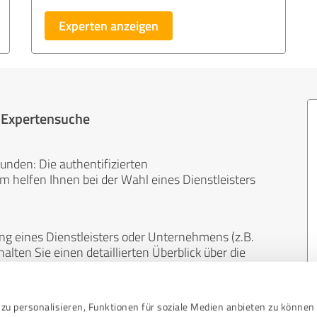
Experten anzeigen
r Expertensuche
unden: Die authentifizierten
helfen Ihnen bei der Wahl eines Dienstleisters
ng eines Dienstleisters oder Unternehmens (z.B.
lten Sie einen detaillierten Überblick über die
len Bereichen.
zu personalisieren, Funktionen für soziale Medien anbieten zu können 
, unabhängig und neutral. Bewertungen von