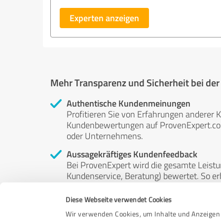
Experten anzeigen
Mehr Transparenz und Sicherheit bei de
Authentische Kundenmeinungen
Profitieren Sie von Erfahrungen anderer K
Kundenbewertungen auf ProvenExpert.com 
oder Unternehmens.
Aussagekräftiges Kundenfeedback
Bei ProvenExpert wird die gesamte Leistu
Kundenservice, Beratung) bewertet. So erha
Service- und Dienstleistungsqualität in al
Diese Webseite verwendet Cookies
Unabhängige Bewertungen
Wir verwenden Cookies, um Inhalte und Anzeigen 
ProvenExpert ist grundsätzlich kostenlos