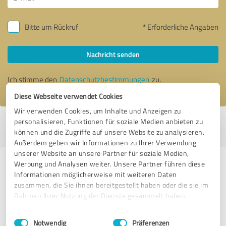
Bitte um Rückruf
* Erforderliche Angaben
Nachricht senden
Ich stimme den
Datenschutzbestimmungen
zu.
Diese Webseite verwendet Cookies
Wir verwenden Cookies, um Inhalte und Anzeigen zu
personalisieren, Funktionen für soziale Medien anbieten zu
Profil aktiv seit 20.04.2022 |
Letzte Aktualisierung: 03.08.2026
|
Profil
können und die Zugriffe auf unsere Website zu analysieren.
melden
Außerdem geben wir Informationen zu Ihrer Verwendung
unserer Website an unsere Partner für soziale Medien,
Werbung und Analysen weiter. Unsere Partner führen diese
Erfahrungen zu weiteren
Informationen möglicherweise mit weiteren Daten
Anbietern aus dem Bereich
zusammen, die Sie ihnen bereitgestellt haben oder die sie im
Weiterbildung
Rahmen Ihrer Nutzung der Dienste gesammelt haben.
Einwilligungsauswahl
Impressum
|
Datenschutzbestimmungen
L.Krauskopf
Notwendig
Präferenzen