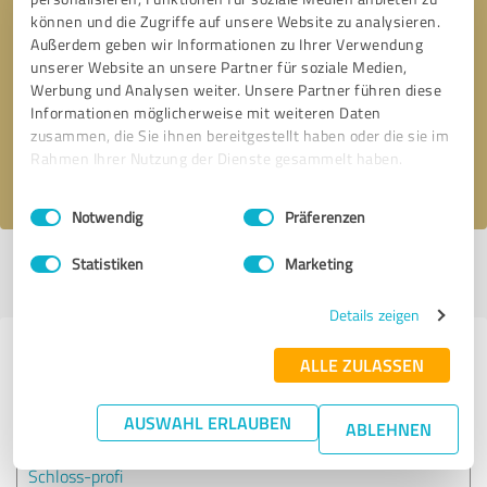
können und die Zugriffe auf unsere Website zu analysieren.
Außerdem geben wir Informationen zu Ihrer Verwendung
Bitte um Rückruf
* Erforderliche Angaben
unserer Website an unsere Partner für soziale Medien,
Werbung und Analysen weiter. Unsere Partner führen diese
Informationen möglicherweise mit weiteren Daten
Nachricht senden
zusammen, die Sie ihnen bereitgestellt haben oder die sie im
Rahmen Ihrer Nutzung der Dienste gesammelt haben.
Ich stimme den
Datenschutzbestimmungen
zu.
Einwilligungsauswahl
Impressum
|
Datenschutzbestimmungen
Notwendig
Präferenzen
Statistiken
Marketing
Profil aktiv seit 08.05.2026 |
Letzte Aktualisierung: 15.05.2026
|
Profil
melden
Details zeigen
Erfahrungen zu weiteren
ALLE ZULASSEN
Anbietern aus dem Bereich
Onlineshops
AUSWAHL ERLAUBEN
ABLEHNEN
Schloss-profi