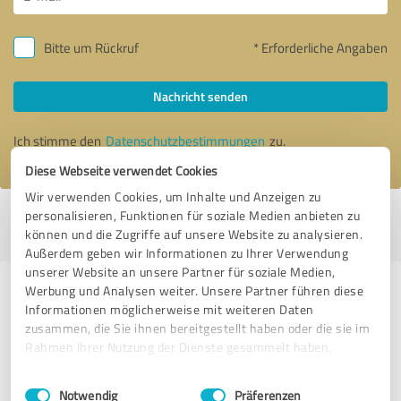
Bitte um Rückruf
* Erforderliche Angaben
Nachricht senden
Ich stimme den
Datenschutzbestimmungen
zu.
Diese Webseite verwendet Cookies
Wir verwenden Cookies, um Inhalte und Anzeigen zu
personalisieren, Funktionen für soziale Medien anbieten zu
Profil aktiv seit 14.10.2019 |
Letzte Aktualisierung: 08.04.2022
|
Profil
können und die Zugriffe auf unsere Website zu analysieren.
melden
Außerdem geben wir Informationen zu Ihrer Verwendung
unserer Website an unsere Partner für soziale Medien,
Werbung und Analysen weiter. Unsere Partner führen diese
Erfahrungen zu weiteren
Informationen möglicherweise mit weiteren Daten
Anbietern aus dem Bereich Events
zusammen, die Sie ihnen bereitgestellt haben oder die sie im
& Entertainment
Rahmen Ihrer Nutzung der Dienste gesammelt haben.
Einwilligungsauswahl
Impressum
|
Datenschutzbestimmungen
DJ Frank Eiting
Notwendig
Präferenzen