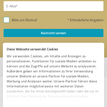
Bitte um Rückruf
* Erforderliche Angaben
Nachricht senden
Ich stimme den
Datenschutzbestimmungen
zu.
Diese Webseite verwendet Cookies
Wir verwenden Cookies, um Inhalte und Anzeigen zu
personalisieren, Funktionen für soziale Medien anbieten zu
Profil aktiv seit 02.12.2023 |
Letzte Aktualisierung: 02.12.2023
|
Profil
können und die Zugriffe auf unsere Website zu analysieren.
melden
Außerdem geben wir Informationen zu Ihrer Verwendung
unserer Website an unsere Partner für soziale Medien,
Werbung und Analysen weiter. Unsere Partner führen diese
Erfahrungen zu weiteren
Informationen möglicherweise mit weiteren Daten
zusammen, die Sie ihnen bereitgestellt haben oder die sie im
Anbietern aus dem Bereich
Rahmen Ihrer Nutzung der Dienste gesammelt haben.
Immobilienvermittlung
Einwilligungsauswahl
Impressum
|
Datenschutzbestimmungen