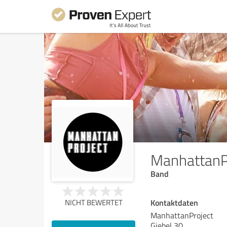
ManhattanP
Band
Kontaktdaten
NICHT BEWERTET
ManhattanProject
Giebel 30