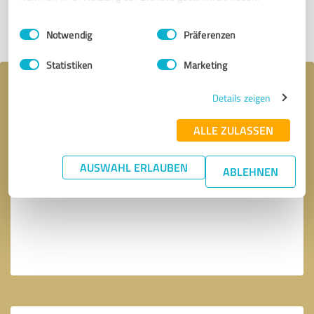
Einwilligungsauswahl
Impressum
|
Datenschutzbestimmungen
Profil teilen
Notwendig
Präferenzen
Statistiken
Marketing
Ihre Nachricht an Marc Zacharias
Details zeigen
ALLE ZULASSEN
AUSWAHL ERLAUBEN
ABLEHNEN