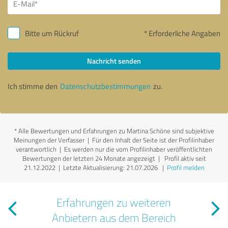
Bitte um Rückruf
* Erforderliche Angaben
Nachricht senden
Ich stimme den
Datenschutzbestimmungen
zu.
*
Alle Bewertungen und Erfahrungen zu Martina Schöne sind subjektive
Meinungen der Verfasser | Für den Inhalt der Seite ist der Profilinhaber
verantwortlich
| Es werden nur die vom Profilinhaber veröffentlichten
Bewertungen der letzten 24 Monate angezeigt | Profil aktiv seit
21.12.2022 |
Letzte Aktualisierung: 21.07.2026
|
Profil melden
Erfahrungen zu weiteren
Anbietern aus dem Bereich