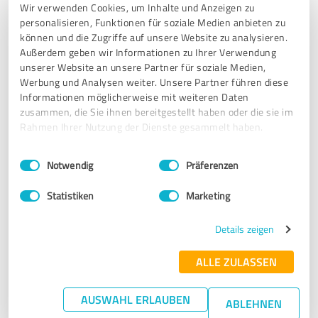
😃
Wir verwenden Cookies, um Inhalte und Anzeigen zu
personalisieren, Funktionen für soziale Medien anbieten zu
Die gut strukturierten Erklärungen und die auch
können und die Zugriffe auf unsere Website zu analysieren.
umfängliche Betreuung im Nachhinein waren Klasse.
Außerdem geben wir Informationen zu Ihrer Verwendung
unserer Website an unsere Partner für soziale Medien,
Werbung und Analysen weiter. Unsere Partner führen diese
Erfahrungsbericht & Bewertung zu:
Informationen möglicherweise mit weiteren Daten
Martina Schöne
zusammen, die Sie ihnen bereitgestellt haben oder die sie im
Rahmen Ihrer Nutzung der Dienste gesammelt haben.
18.05.2025
Solveig Kuhnert
Einwilligungsauswahl
Impressum
|
Datenschutzbestimmungen
Notwendig
Präferenzen
5,00 von 5
Statistiken
Marketing
SEHR GUT
Empfehlung
Details zeigen
Ich hatte eine Neurographik-Session mit Martina und bin
ALLE ZULASSEN
total begeistert. Sie hat mich super abgeholt, sehr gur und
verständlich in die Methode eingeführt und mir dann sehr
AUSWAHL ERLAUBEN
ABLEHNEN
gutund einfühlsam dabei geholfen, meine Fragestellung für