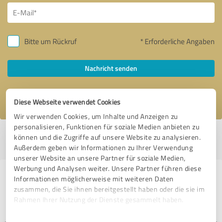
Bitte um Rückruf
* Erforderliche Angaben
Nachricht senden
Ich stimme den
Datenschutzbestimmungen
zu.
Diese Webseite verwendet Cookies
Wir verwenden Cookies, um Inhalte und Anzeigen zu
personalisieren, Funktionen für soziale Medien anbieten zu
Profil aktiv seit 08.07.2020 |
Letzte Aktualisierung: 04.08.2026
|
Profil
können und die Zugriffe auf unsere Website zu analysieren.
melden
Außerdem geben wir Informationen zu Ihrer Verwendung
unserer Website an unsere Partner für soziale Medien,
Werbung und Analysen weiter. Unsere Partner führen diese
Erfahrungen zu weiteren
Informationen möglicherweise mit weiteren Daten
zusammen, die Sie ihnen bereitgestellt haben oder die sie im
Anbietern aus dem Bereich
Rahmen Ihrer Nutzung der Dienste gesammelt haben.
Dienstleistungen
Einwilligungsauswahl
Impressum
|
Datenschutzbestimmungen