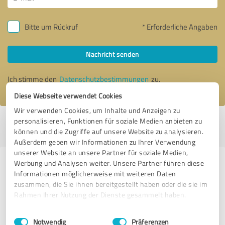
Bitte um Rückruf
* Erforderliche Angaben
Nachricht senden
Ich stimme den
Datenschutzbestimmungen
zu.
Diese Webseite verwendet Cookies
Wir verwenden Cookies, um Inhalte und Anzeigen zu
personalisieren, Funktionen für soziale Medien anbieten zu
Profil aktiv seit 15.01.2020 |
Letzte Aktualisierung: 15.01.2020
|
Profil
können und die Zugriffe auf unsere Website zu analysieren.
melden
Außerdem geben wir Informationen zu Ihrer Verwendung
unserer Website an unsere Partner für soziale Medien,
Werbung und Analysen weiter. Unsere Partner führen diese
Erfahrungen zu weiteren
Informationen möglicherweise mit weiteren Daten
Anbietern aus dem Bereich
zusammen, die Sie ihnen bereitgestellt haben oder die sie im
Dienstleistungen
Rahmen Ihrer Nutzung der Dienste gesammelt haben.
Einwilligungsauswahl
Impressum
|
Datenschutzbestimmungen
Easy-Tutor
Notwendig
Präferenzen