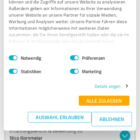
können und die Zugriffe auf unsere Website zu analysieren.
Erfahrungsbericht & Bewertung zu:
Außerdem geben wir Informationen zu Ihrer Verwendung
Nico Kornmeier
unserer Website an unsere Partner für soziale Medien,
Werbung und Analysen weiter. Unsere Partner führen diese
Informationen möglicherweise mit weiteren Daten
09.07.2025
Anonym
zusammen, die Sie ihnen bereitgestellt haben oder die sie im
Rahmen Ihrer Nutzung der Dienste gesammelt haben.
5,00 von 5
Einwilligungsauswahl
Impressum
|
Datenschutzbestimmungen
Notwendig
Präferenzen
SEHR GUT
Empfehlung
Statistiken
Marketing
Nico nimmt sich Zeit für seine Kunden. Er hat mich sehr
Details zeigen
gut beraten und mir mögliche Lösungswege für meinen
Lebensstil vorgegeben. Das zeigt, dass er kein 0-8-15
ALLE ZULASSEN
Schema anwendet, sondern auf individuelle Gegebenheiten
eingeht und sich wirklich Gedanken macht.
AUSWAHL ERLAUBEN
ABLEHNEN
Erfahrungsbericht & Bewertung zu:
Nico Kornmeier