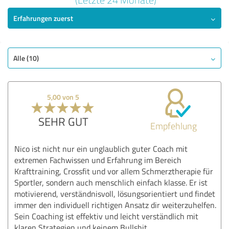
Erfahrungen zuerst
SEHR GUT
Empfehlung
Qualität
Nutzen
Alle (10)
Leistungen
Durchführung
5,00 von 5
Beratung
SEHR GUT
Empfehlung
Bewertung anzeigen
Nico ist nicht nur ein unglaublich guter Coach mit
extremen Fachwissen und Erfahrung im Bereich
Krafttraining, Crossfit und vor allem Schmerztherapie für
Sportler, sondern auch menschlich einfach klasse. Er ist
motivierend, verständnisvoll, lösungsorientiert und findet
immer den individuell richtigen Ansatz dir weiterzuhelfen.
Sein Coaching ist effektiv und leicht verständlich mit
klaren Strategien und keinem Bullshit.