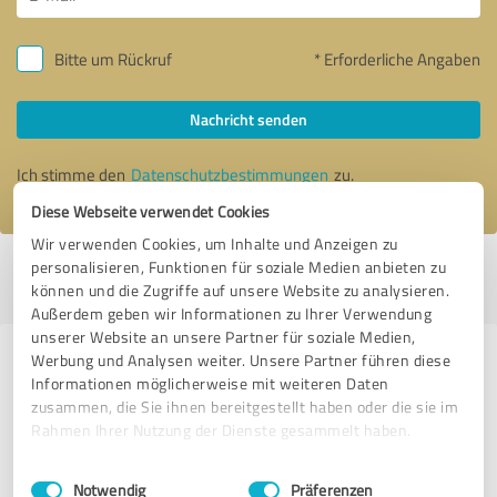
Bitte um Rückruf
* Erforderliche Angaben
Nachricht senden
Ich stimme den
Datenschutzbestimmungen
zu.
Diese Webseite verwendet Cookies
Wir verwenden Cookies, um Inhalte und Anzeigen zu
personalisieren, Funktionen für soziale Medien anbieten zu
Profil aktiv seit 17.08.2023 |
Letzte Aktualisierung: 21.07.2026
|
Profil
können und die Zugriffe auf unsere Website zu analysieren.
melden
Außerdem geben wir Informationen zu Ihrer Verwendung
unserer Website an unsere Partner für soziale Medien,
Werbung und Analysen weiter. Unsere Partner führen diese
Erfahrungen zu weiteren
Informationen möglicherweise mit weiteren Daten
Anbietern aus dem Bereich
zusammen, die Sie ihnen bereitgestellt haben oder die sie im
Rechtsdienstleistungen
Rahmen Ihrer Nutzung der Dienste gesammelt haben.
Einwilligungsauswahl
Impressum
|
Datenschutzbestimmungen
Rechtsanwalt Jens Wöhrle
Notwendig
Präferenzen