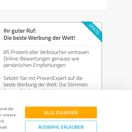
Ihr guter Ruf:
Die beste Werbung der Welt!
85 Prozent aller Verbraucher vertrauen
Online-Bewertungen genauso wie
persönlichen Empfehlungen.
Setzen Sie mit ProvenExpert auf die
beste Werbung der Welt: Die Stimmen
Ihrer zufriedenen Kunden.
und die
Jetzt kostenlos starten
ALLE ZULASSEN
n unsere
mit
AUSWAHL ERLAUBEN
melt