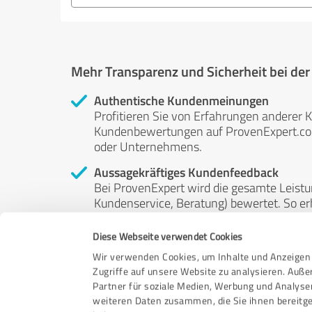
Mehr Transparenz und Sicherheit bei de
Authentische Kundenmeinungen
Profitieren Sie von Erfahrungen anderer K
Kundenbewertungen auf ProvenExpert.com 
oder Unternehmens.
Aussagekräftiges Kundenfeedback
Bei ProvenExpert wird die gesamte Leistu
Kundenservice, Beratung) bewertet. So erha
Service- und Dienstleistungsqualität in al
Diese Webseite verwendet Cookies
Unabhängige Bewertungen
Wir verwenden Cookies, um Inhalte und Anzeigen 
ProvenExpert ist grundsätzlich kostenlos
Zugriffe auf unsere Website zu analysieren. Auß
Kunden erfolgen freiwillig, können nicht 
Partner für soziale Medien, Werbung und Analyse
anderweitig beeinflussbar.
weiteren Daten zusammen, die Sie ihnen bereitge