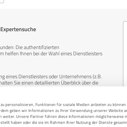
r Expertensuche
unden: Die authentifizierten
helfen Ihnen bei der Wahl eines Dienstleisters
ng eines Dienstleisters oder Unternehmens (z.B.
lten Sie einen detaillierten Überblick über die
len Bereichen.
zu personalisieren, Funktionen für soziale Medien anbieten zu können 
, unabhängig und neutral. Bewertungen von
erdem geben wir Informationen zu Ihrer Verwendung unserer Website a
gekauft werden und sind weder finanziell noch
n weiter. Unsere Partner führen diese Informationen möglicherweise 
stellt haben oder die sie im Rahmen Ihrer Nutzung der Dienste gesam