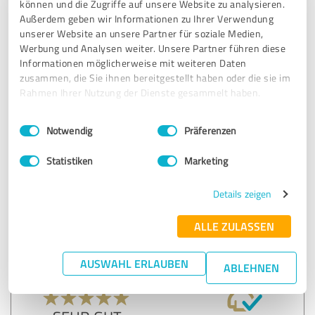
können und die Zugriffe auf unsere Website zu analysieren.
weiterempfehlen,. Er ist sehr kompetent, in semer
Außerdem geben wir Informationen zu Ihrer Verwendung
Beratung und Empfehlungen.
unserer Website an unsere Partner für soziale Medien,
Ronny berät nicht um zuverkaufen, sondern berät einen,
Werbung und Analysen weiter. Unsere Partner führen diese
was wirklich für einen Sinn macht, ohne dabei aufdringlich
Informationen möglicherweise mit weiteren Daten
zu sein.
zusammen, die Sie ihnen bereitgestellt haben oder die sie im
Was man heute leider sehr selten hat. Die Produkte die
Rahmen Ihrer Nutzung der Dienste gesammelt haben.
Ronny anbietet, kann ich nur jeden ans Herz legen, da sie
von hoher Qualität sind.. Ich werde auf jeden Fall weiterhin
Einwilligungsauswahl
Impressum
|
Datenschutzbestimmungen
Notwendig
Präferenzen
mit ihm zusammen arbeiten.
Statistiken
Marketing
Erfahrungsbericht & Bewertung zu:
Details zeigen
RoKa NATÜRLICH GESUND
ALLE ZULASSEN
19.12.2024
Monique Schmidt
AUSWAHL ERLAUBEN
ABLEHNEN
4,97 von 5