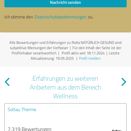
Nachricht senden
Ich stimme den
Datenschutzbestimmungen
zu.
Alle Bewertungen und Erfahrungen zu RoKa NATÜRLICH GESUND sind
subjektive Meinungen der Verfasser | Für den Inhalt der Seite ist der
Profilinhaber verantwortlich
| Profil aktiv seit 18.11.2024 |
Letzte
Aktualisierung: 19.05.2025
|
Profil melden
Erfahrungen zu weiteren
Anbietern aus dem Bereich
Wellness
Soltau Therme
7.319 Bewertungen