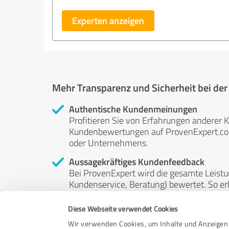
Experten anzeigen
Mehr Transparenz und Sicherheit bei de
Authentische Kundenmeinungen
Profitieren Sie von Erfahrungen anderer K
Kundenbewertungen auf ProvenExpert.com 
oder Unternehmens.
Aussagekräftiges Kundenfeedback
Bei ProvenExpert wird die gesamte Leistu
Kundenservice, Beratung) bewertet. So erha
Service- und Dienstleistungsqualität in al
Diese Webseite verwendet Cookies
Unabhängige Bewertungen
Wir verwenden Cookies, um Inhalte und Anzeigen 
ProvenExpert ist grundsätzlich kostenlos