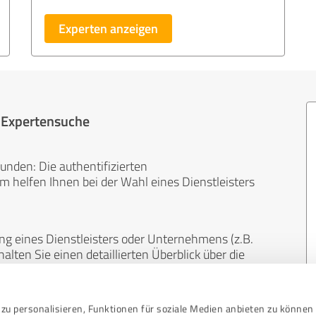
Experten anzeigen
r Expertensuche
unden: Die authentifizierten
helfen Ihnen bei der Wahl eines Dienstleisters
ng eines Dienstleisters oder Unternehmens (z.B.
lten Sie einen detaillierten Überblick über die
len Bereichen.
zu personalisieren, Funktionen für soziale Medien anbieten zu können 
, unabhängig und neutral. Bewertungen von