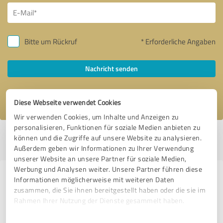
Bitte um Rückruf
* Erforderliche Angaben
Nachricht senden
Ich stimme den
Datenschutzbestimmungen
zu.
Diese Webseite verwendet Cookies
Wir verwenden Cookies, um Inhalte und Anzeigen zu
personalisieren, Funktionen für soziale Medien anbieten zu
Profil aktiv seit 01.12.2023 |
Letzte Aktualisierung: 14.07.2026
|
Profil
können und die Zugriffe auf unsere Website zu analysieren.
melden
Außerdem geben wir Informationen zu Ihrer Verwendung
unserer Website an unsere Partner für soziale Medien,
Werbung und Analysen weiter. Unsere Partner führen diese
Erfahrungen zu weiteren
Informationen möglicherweise mit weiteren Daten
zusammen, die Sie ihnen bereitgestellt haben oder die sie im
Anbietern aus dem Bereich
Rahmen Ihrer Nutzung der Dienste gesammelt haben.
Immobilienvermittlung
Einwilligungsauswahl
Impressum
|
Datenschutzbestimmungen