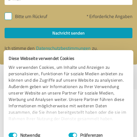
Bitte um Rückruf
* Erforderliche Angaben
Nachricht senden
Ich stimme den
Datenschutzbestimmungen
zu.
Diese Webseite verwendet Cookies
Wir verwenden Cookies, um Inhalte und Anzeigen zu
personalisieren, Funktionen für soziale Medien anbieten zu
Profil aktiv seit 28.07.2016 |
Letzte Aktualisierung: 17.06.2019
|
Profil
können und die Zugriffe auf unsere Website zu analysieren.
melden
Außerdem geben wir Informationen zu Ihrer Verwendung
unserer Website an unsere Partner für soziale Medien,
Werbung und Analysen weiter. Unsere Partner führen diese
Erfahrungen zu weiteren
Informationen möglicherweise mit weiteren Daten
Anbietern aus dem Bereich
zusammen, die Sie ihnen bereitgestellt haben oder die sie im
Coaching
Rahmen Ihrer Nutzung der Dienste gesammelt haben.
Einwilligungsauswahl
Impressum
|
Datenschutzbestimmungen
Veronika Mews
Notwendig
Präferenzen