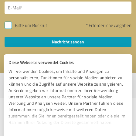
Bitte um Rückruf
* Erforderliche Angaben
Nachricht senden
Ich stimme den
Datenschutzbestimmungen
zu.
Diese Webseite verwendet Cookies
Wir verwenden Cookies, um Inhalte und Anzeigen zu
personalisieren, Funktionen für soziale Medien anbieten zu
Profil aktiv seit 25.06.2021 |
Letzte Aktualisierung: 13.06.2022
|
Profil
können und die Zugriffe auf unsere Website zu analysieren.
melden
Außerdem geben wir Informationen zu Ihrer Verwendung
unserer Website an unsere Partner für soziale Medien,
Werbung und Analysen weiter. Unsere Partner führen diese
Erfahrungen zu weiteren
Informationen möglicherweise mit weiteren Daten
zusammen, die Sie ihnen bereitgestellt haben oder die sie im
Anbietern aus dem Bereich
Rahmen Ihrer Nutzung der Dienste gesammelt haben.
Immobilienvermittlung
Einwilligungsauswahl
Impressum
|
Datenschutzbestimmungen