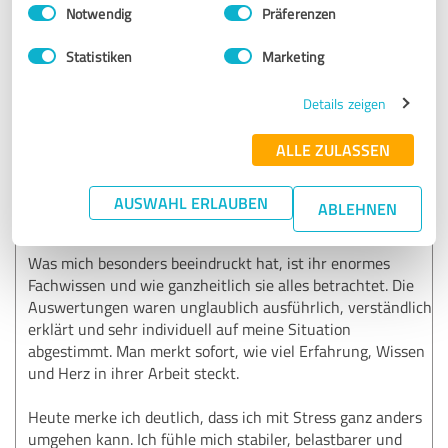
Einwilligungsauswahl
Impressum
|
Datenschutzbestimmungen
Notwendig
Präferenzen
5,00 von 5
Statistiken
Marketing
SEHR GUT
Details zeigen
Empfehlung
ALLE ZULASSEN
Ich war lange sehr müde, oft niedergeschlagen und habe
gemerkt, dass mein Körper auf Stress schnell mit
Krankheit reagiert hat. Seit der Begleitung durch Viktoria
AUSWAHL ERLAUBEN
ABLEHNEN
hat sich vieles verändert.
Was mich besonders beeindruckt hat, ist ihr enormes
Fachwissen und wie ganzheitlich sie alles betrachtet. Die
Auswertungen waren unglaublich ausführlich, verständlich
erklärt und sehr individuell auf meine Situation
abgestimmt. Man merkt sofort, wie viel Erfahrung, Wissen
und Herz in ihrer Arbeit steckt.
Heute merke ich deutlich, dass ich mit Stress ganz anders
umgehen kann. Ich fühle mich stabiler, belastbarer und