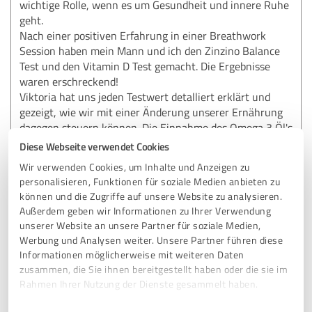
wichtige Rolle, wenn es um Gesundheit und innere Ruhe
geht.
Nach einer positiven Erfahrung in einer Breathwork
Session haben mein Mann und ich den Zinzino Balance
Test und den Vitamin D Test gemacht. Die Ergebnisse
waren erschreckend!
Viktoria hat uns jeden Testwert detalliert erklärt und
gezeigt, wie wir mit einer Änderung unserer Ernährung
dagegen steuern können. Die Einnahme des Omega 3 Öl's,
wie auch die zusätzliche Einnahme von Vitamin D, haben
Diese Webseite verwendet Cookies
uns die letzten 3 Monate verändert. Wir haben mehr
Wir verwenden Cookies, um Inhalte und Anzeigen zu
Energie und sind im Alltag gelassener.
personalisieren, Funktionen für soziale Medien anbieten zu
Viktoria hat uns mit ihrer freundlichen und empathischen
können und die Zugriffe auf unsere Website zu analysieren.
Art zu neuer Energie verholfen. Vielen Dank dafür!
Außerdem geben wir Informationen zu Ihrer Verwendung
unserer Website an unsere Partner für soziale Medien,
Werbung und Analysen weiter. Unsere Partner führen diese
Erfahrungsbericht & Bewertung zu:
Informationen möglicherweise mit weiteren Daten
Viktoria Lipp | MitoBreath®
zusammen, die Sie ihnen bereitgestellt haben oder die sie im
Rahmen Ihrer Nutzung der Dienste gesammelt haben.
17.03.2026
Anonym