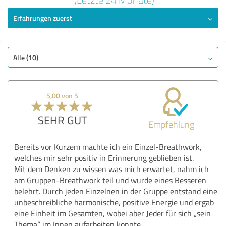
Erfahrungen zuerst
SEHR GUT
Empfehlung
Qualität
Nutzen
Alle (10)
Leistungen
Durchführung
5,00 von 5
Beratung
SEHR GUT
Empfehlung
Bewertung anzeigen
Bereits vor Kurzem machte ich ein Einzel-Breathwork,
welches mir sehr positiv in Erinnerung geblieben ist.
Mit dem Denken zu wissen was mich erwartet, nahm ich
am Gruppen-Breathwork teil und wurde eines Besseren
belehrt. Durch jeden Einzelnen in der Gruppe entstand eine
unbeschreibliche harmonische, positive Energie und ergab
eine Einheit im Gesamten, wobei aber Jeder für sich „sein
Thema“ im Innen aufarbeiten konnte.