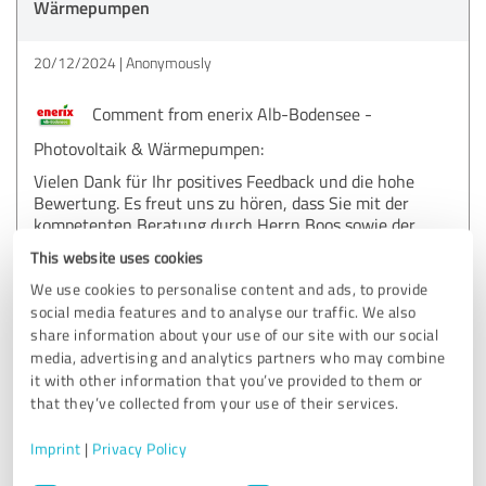
Wärmepumpen
20/12/2024
Anonymously
Comment from enerix Alb-Bodensee -
Photovoltaik & Wärmepumpen:
Vielen Dank für Ihr positives Feedback und die hohe
Bewertung. Es freut uns zu hören, dass Sie mit der
kompetenten Beratung durch Herrn Boos sowie der
freundlichen Art unserer Dachmontage-Crew
This website uses cookies
zufrieden sind. Ihre Empfehlung ist uns sehr wichtig.
Sollten Sie noch weitere Anmerkungen oder Anliegen
We use cookies to personalise content and ads, to provide
haben, zögern Sie bitte nicht, uns zu kontaktieren.
social media features and to analyse our traffic. We also
Ihr Team von enerix Alb-Bodensee
share information about your use of our site with our social
media, advertising and analytics partners who may combine
it with other information that you’ve provided to them or
that they’ve collected from your use of their services.
5.00 out of 5
Imprint
|
Privacy Policy
EXCELLENT
Recommendation
Consent