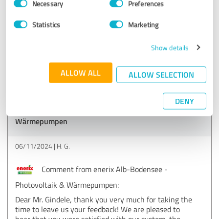
Necessary
Preferences
Selection
We didn't finally decide on ererix, but we are very satisfied
Statistics
Marketing
with the system, the price and, above all, the advice we
received from Mr. Boos. Unfortunately, we had two equally
Show details
good offers and we just had to choose one.
Show original
ALLOW ALL
ALLOW SELECTION
Customer review & rating for:
DENY
enerix Alb-Bodensee - Photovoltaik &
Wärmepumpen
06/11/2024
H. G.
Comment from enerix Alb-Bodensee -
Photovoltaik & Wärmepumpen:
Dear Mr. Gindele, thank you very much for taking the
time to leave us your feedback! We are pleased to
hear that you were satisfied with our system, the