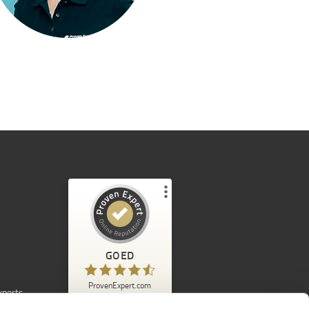
Klantbeoordelingen en ervaringen voor
ProvenExpert.com
GOED
%
97
GOED
Aanbevolen op
ProvenExpert.com
ProvenExpert.com
5.00
/
4.42
xperts
7.103
Beoordelingen van