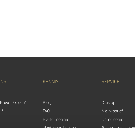
ONS
KENNIS
SERVICE
ProvenExpert?
Blog
Druk op
jf
FAQ
Nieuwsbrief
Platformen met
Online demo
klantbeoordelingen
Beoordeling door e