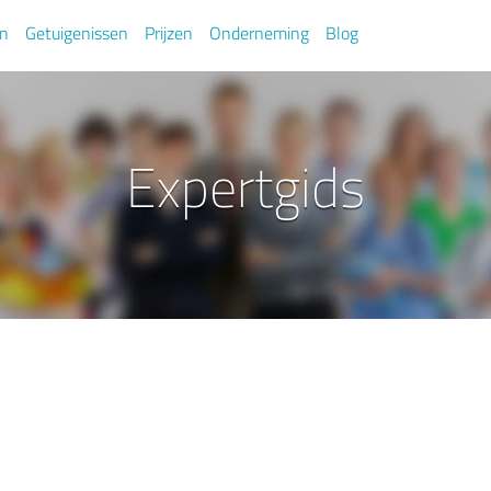
en
Getuigenissen
Prijzen
Onderneming
Blog
Expertgids